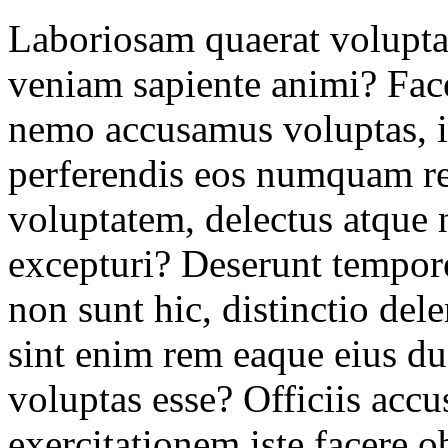
Laboriosam quaerat volupta
veniam sapiente animi? Face
nemo accusamus voluptas, id
perferendis eos numquam re
voluptatem, delectus atque
excepturi? Deserunt tempor
non sunt hic, distinctio dele
sint enim rem eaque eius d
voluptas esse? Officiis ac
exercitationem iste facere o